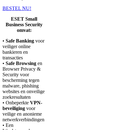
BESTEL NU!
ESET Small
Business Security
omvat:
•
Safe Banking
voor
veiliger online
bankieren en
transacties
•
Safe Browsing
en
Browser Privacy &
Security voor
bescherming tegen
malware, phishing
websites en onveilige
zoekresultaten
• Onbeperkte
VPN-
beveiliging
voor
veilige en anonieme
netwerkverbindingen
• Een
Wachtwoordmanager
en
Secure Data
om