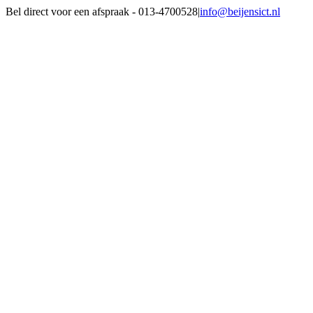
Ga
Bel direct voor een afspraak - 013-4700528
|
info@beijensict.nl
naar
Facebook
inhoud