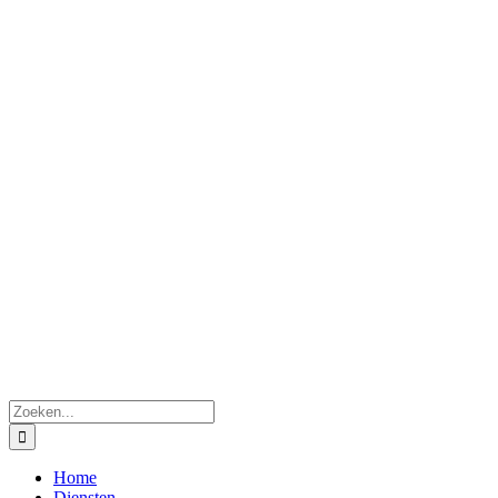
Zoeken
naar:
Home
Diensten